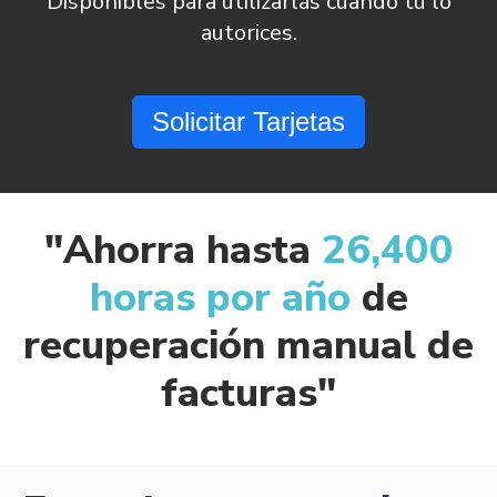
Disponibles para utilizarlas cuando tú lo
autorices
.
Solicitar Tarjetas
"Ahorra hasta
26,400
horas por año
de
recuperación manual de
facturas"